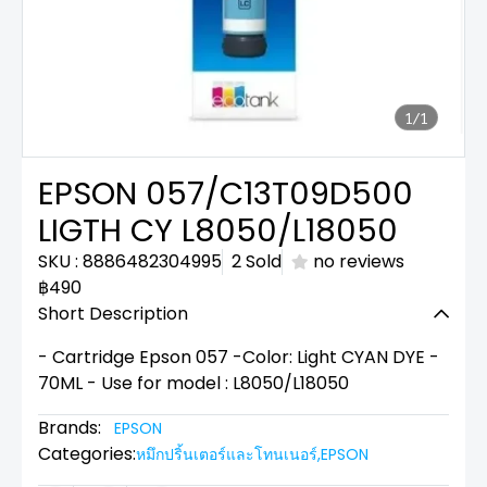
1/1
EPSON 057/C13T09D500
LIGTH CY L8050/L18050
SKU : 8886482304995
2 Sold
no reviews
฿490
Short Description
- Cartridge Epson 057 -Color: Light CYAN DYE -
70ML - Use for model : L8050/L18050
Brands:
EPSON
Categories:
หมึกปริ้นเตอร์และโทนเนอร์
,
EPSON