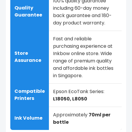
100% quality guarantee
Quality
including 60-day money
Guarantee
back guarantee and 180-
day product warranty.
Fast and reliable
purchasing experience at
Store
Inkbow online store. Wide
Assurance
range of premium quality
and affordable ink bottles
in Singapore.
Compatible
Epson EcoTank Series:
Printers
L18050, L8050
Approximately
70ml per
Ink Volume
bottle