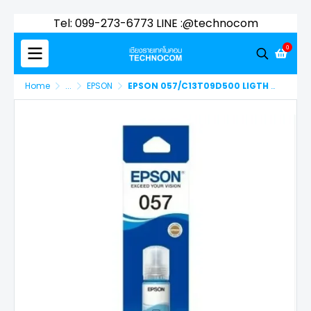
Tel: 099-273-6773 LINE :@technocom
0
Home
...
EPSON
EPSON 057/C13T09D500 LIGTH CY L8050/L18050