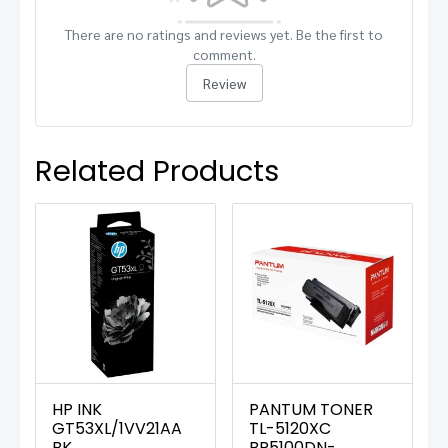
There are no ratings and reviews yet. Be the first to
comment.
Review
Related Products
HP INK
PANTUM TONER
GT53XL/1VV21AA
TL-5120XC
BK
BP5100DN-