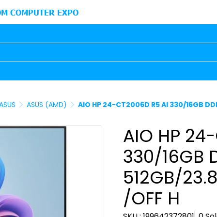
M COMPUTER EXPO
ASUS
ASUS (AMD)
AIO HP 24-CT2006D R5 AI 330/16GB DDR
AIO HP 24
330/16GB 
512GB/23.8
/OFF H
SKU : 199642372801
0 So