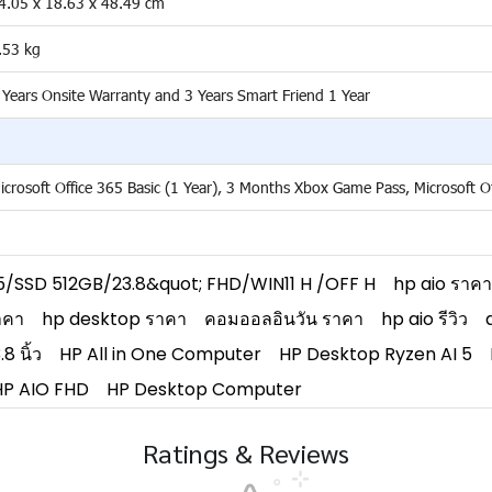
4.05 x 18.63 x 48.49 cm
.53 kg
 Years Onsite Warranty and 3 Years Smart Friend 1 Year
icrosoft Office 365 Basic (1 Year), 3 Months Xbox Game Pass, Microsoft O
/SSD 512GB/23.8&quot; FHD/WIN11 H /OFF H
hp aio ราคา
าคา
hp desktop ราคา
คอมออลอินวัน ราคา
hp aio รีวิว
8 นิ้ว
HP All in One Computer
HP Desktop Ryzen AI 5
HP AIO FHD
HP Desktop Computer
Ratings & Reviews