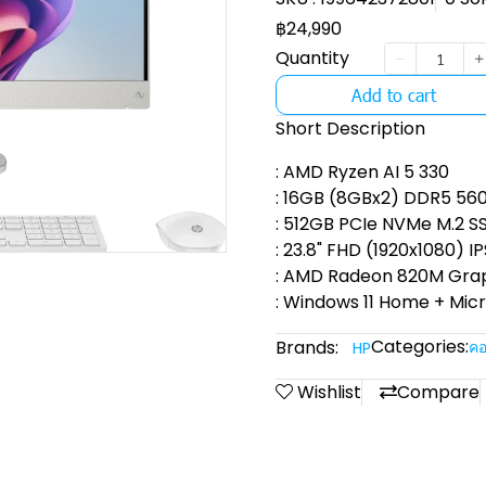
฿24,990
Quantity
Add to cart
Short Description
: AMD Ryzen AI 5 330
: 16GB (8GBx2) DDR5 56
: 512GB PCIe NVMe M.2 S
: 23.8" FHD (1920x1080) I
: AMD Radeon 820M Grap
: Windows 11 Home + Mic
Categories:
Brands:
คอ
HP
Wishlist
Compare