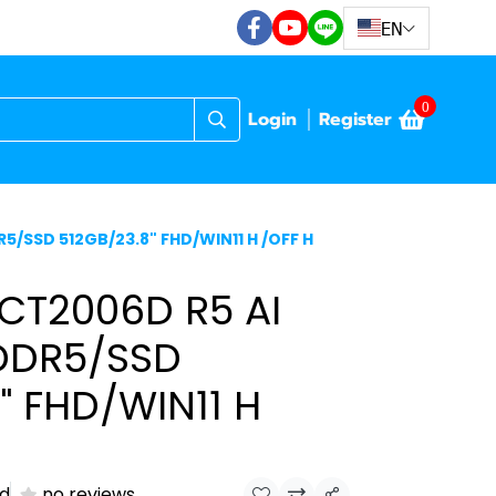
EN
0
Login
Register
5/SSD 512GB/23.8" FHD/WIN11 H /OFF H
-CT2006D R5 AI
DDR5/SSD
" FHD/WIN11 H
ld
no reviews