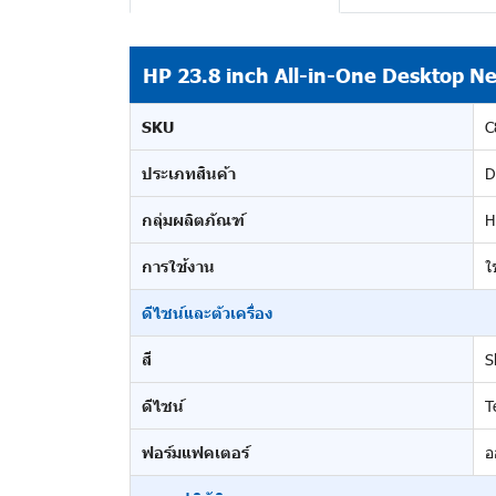
HP 23.8 inch All-in-One Desktop N
SKU
C
ประเภทสินค้า
D
กลุ่มผลิตภัณฑ์
H
การใช้งาน
ใ
ดีไซน์และตัวเครื่อง
สี
S
ดีไซน์
T
ฟอร์มแฟคเตอร์
อ