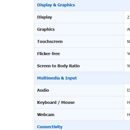
Display & Graphics
Display
2
Graphics
A
Touchscreen
N
Flicker-free
Y
Screen to Body Ratio
9
Multimedia & Input
Audio
D
Keyboard / Mouse
H
Webcam
H
Connectivity