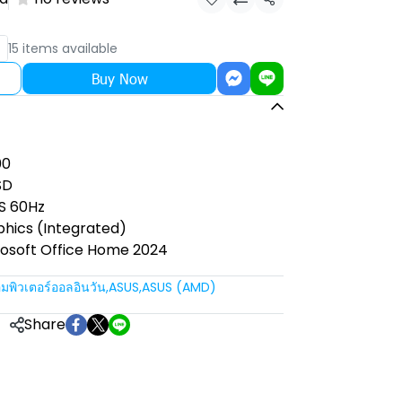
Share
15 items available
Buy Now
00
SD
PS 60Hz
hics (Integrated)
rosoft Office Home 2024
มพิวเตอร์ออลอินวัน
,
ASUS
,
ASUS (AMD)
Share