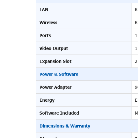
LAN
R
Wireless
R
Ports
1
Video Output
1
Expansion Slot
2
Power & Software
Power Adapter
9
Energy
E
Software Included
M
Dimensions & Warranty