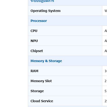
ระบบปฏิบัติการ
Operating System
W
Processor
CPU
A
NPU
A
Chipset
A
Memory & Storage
RAM
1
Memory Slot
2
Storage
5
Cloud Service
2