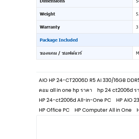
Dimensions
5
Weight
5
Warranty
3
Package Included
ของแถม / ซอฟต์แวร์
M
AIO HP 24-CT2006D R5 AI 330/16GB DDR5
คอม all in one hp ราคา
hp 24 ct2006d ร
HP 24-ct2006d All-in-One PC
HP AIO 23.
HP Office PC
HP Computer All in One