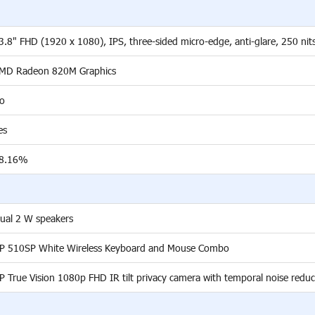
3.8" FHD (1920 x 1080), IPS, three-sided micro-edge, anti-glare, 250 ni
MD Radeon 820M Graphics
o
es
8.16%
ual 2 W speakers
P 510SP White Wireless Keyboard and Mouse Combo
P True Vision 1080p FHD IR tilt privacy camera with temporal noise redu