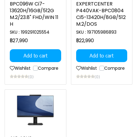
BPC096W Ci7-
EXPERTCENTER
13620H/16GB/512G
P440VAK-BPC0804
M.2/23.8" FHD/WIN 11
Ci5-13420H/8GB/512
H
M.2/DOS
SKU : 199291025554
SKU : 197105986893
฿27,990
฿22,990
Add to cart
Add to cart
Wishlist
Compare
Wishlist
Compare
(0)
(0)