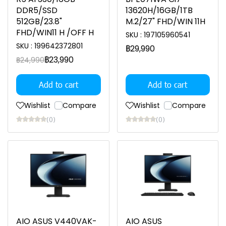
DDR5/SSD
13620H/16GB/1TB
512GB/23.8"
M.2/27" FHD/WIN 11H
FHD/WIN11 H /OFF H
SKU : 197105960541
SKU : 199642372801
฿29,990
฿23,990
฿24,990
Add to cart
Add to cart
Wishlist
Compare
Wishlist
Compare
(0)
(0)
AIO ASUS V440VAK-
AIO ASUS