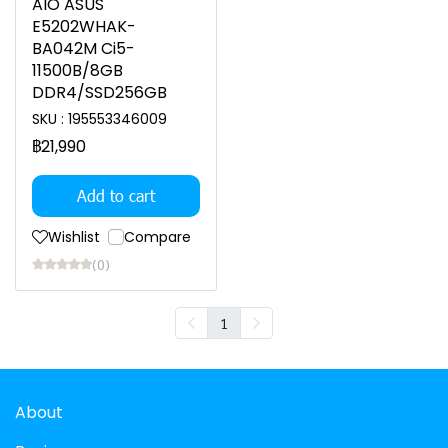
AIO ASUS
E5202WHAK-
BA042M Ci5-
11500B/8GB
DDR4/SSD256GB
SKU : 195553346009
฿21,990
Add to cart
Wishlist
Compare
(0)
1
About