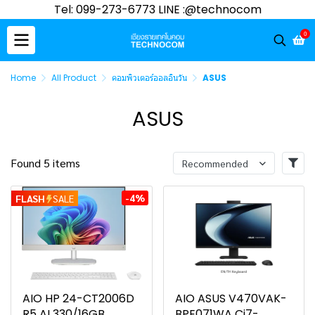
Tel: 099-273-6773 LINE :@technocom
0
Home
All Product
คอมพิวเตอร์ออลอินวัน
ASUS
ASUS
Found 5 items
Recommended
-4%
FLASH
SALE
AIO HP 24-CT2006D
AIO ASUS V470VAK-
R5 AI 330/16GB
BPE071WA Ci7-