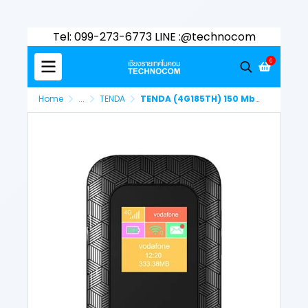
Tel: 099-273-6773 LINE :@technocom
0
Home
...
TENDA
TENDA (4G185TH) 150 Mbps 4G LTE POCKET MOBILE WI-FI 6 2100 mAh