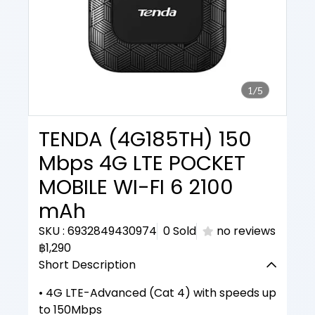
1/5
TENDA (4G185TH) 150
Mbps 4G LTE POCKET
MOBILE WI-FI 6 2100
mAh
SKU : 6932849430974
0 Sold
no reviews
฿1,290
Short Description
• 4G LTE-Advanced (Cat 4) with speeds up
to 150Mbps