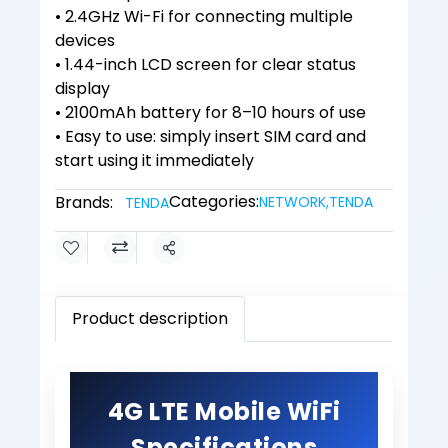
• 2.4GHz Wi-Fi for connecting multiple
devices
• 1.44-inch LCD screen for clear status
display
• 2100mAh battery for 8–10 hours of use
• Easy to use: simply insert SIM card and
start using it immediately
Categories:
Brands:
NETWORK
,
TENDA
TENDA
Share
Product description
4G LTE Mobile WiFi
Specifications