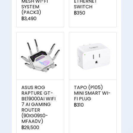
MESH WI-FI
ETHERNET
SYSTEM
SWITCH
(PACK3)
฿350
฿3,490
ASUS ROG
TAPO (P105)
RAPTURE GT-
MINI SMART WI-
BE19000AI WIFI
FI PLUG
7 AI GAMING
฿310
ROUTER
(90IG09S0-
MFAA0V)
฿29,500