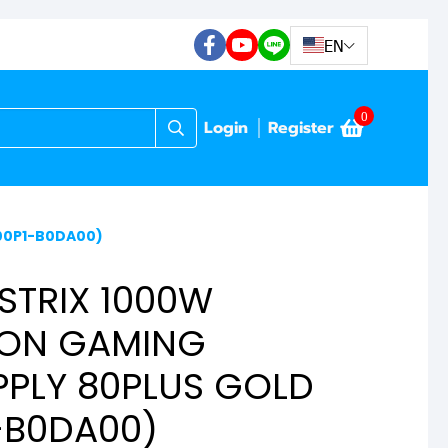
EN
0
Login
Register
E00P1-B0DA00)
STRIX 1000W
ION GAMING
PLY 80PLUS GOLD
-B0DA00)