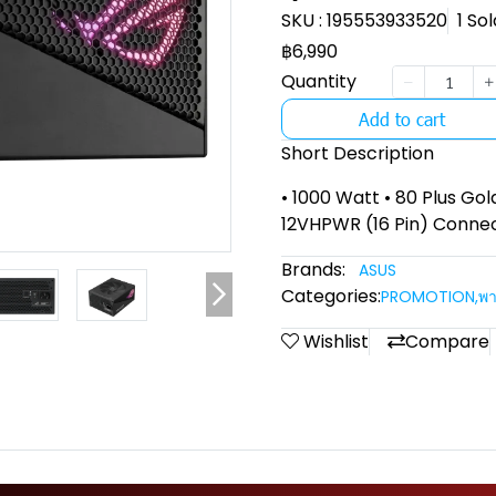
SKU : 195553933520
1 Sol
฿6,990
Quantity
Add to cart
Short Description
• 1000 Watt • 80 Plus Gold
12VHPWR (16 Pin) Conne
Brands:
ASUS
Categories:
PROMOTION
,
พา
Wishlist
Compare