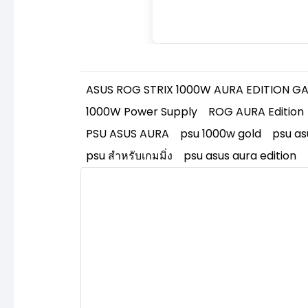
ASUS ROG STRIX 1000W AURA EDITION G
1000W Power Supply
ROG AURA Edition
PSU ASUS AURA
psu 1000w gold
psu as
psu สำหรับเกมมิ่ง
psu asus aura edition