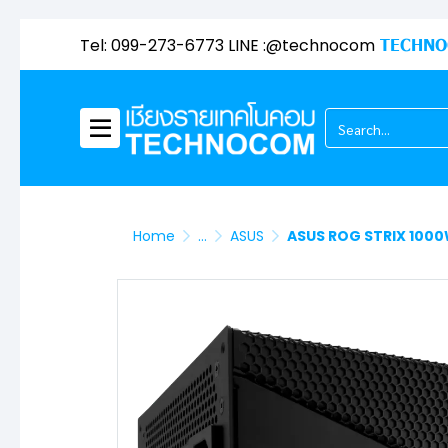
Tel: 099-273-6773 LINE :@technocom
TECHNO
Home
...
ASUS
ASUS ROG STRIX 100