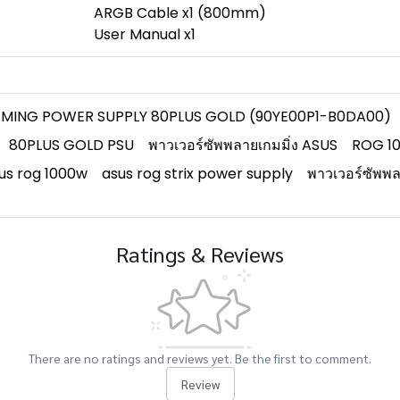
ARGB Cable x1 (800mm)
User Manual x1
AMING POWER SUPPLY 80PLUS GOLD (90YE00P1-B0DA00)
80PLUS GOLD PSU
พาวเวอร์ซัพพลายเกมมิ่ง ASUS
ROG 1
us rog 1000w
asus rog strix power supply
พาวเวอร์ซัพพ
Ratings & Reviews
There are no ratings and reviews yet. Be the first to comment.
Review