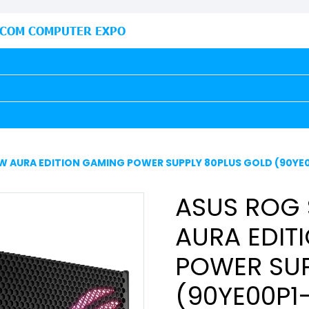
COM COMPUTER EXPO
0W AURA EDITION GAMING POWER SUPPLY 80PLUS GOLD (90Y
ASUS ROG 
AURA EDIT
POWER SUP
(90YE00P1