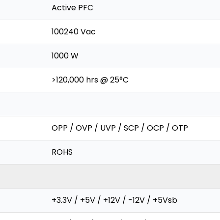
Active PFC
100240 Vac
1000 W
>120,000 hrs @ 25°C
OPP / OVP / UVP / SCP / OCP / OTP
ROHS
+3.3V / +5V / +12V / -12V / +5Vsb