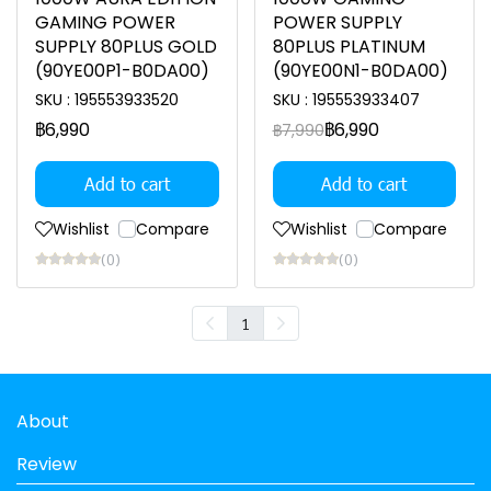
GAMING POWER
POWER SUPPLY
SUPPLY 80PLUS GOLD
80PLUS PLATINUM
(90YE00P1-B0DA00)
(90YE00N1-B0DA00)
SKU : 195553933520
SKU : 195553933407
฿6,990
฿6,990
฿7,990
Add to cart
Add to cart
Wishlist
Compare
Wishlist
Compare
(0)
(0)
1
About
Review