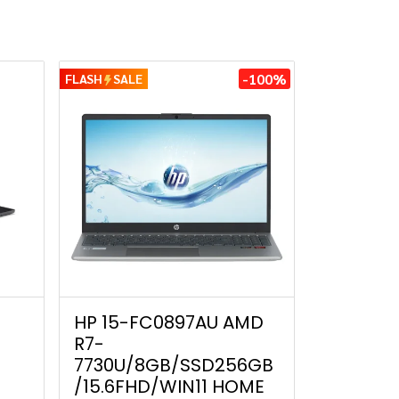
-100%
FLASH
SALE
HP 15-FC0897AU AMD
R7-
7730U/8GB/SSD256GB
/15.6FHD/WIN11 HOME