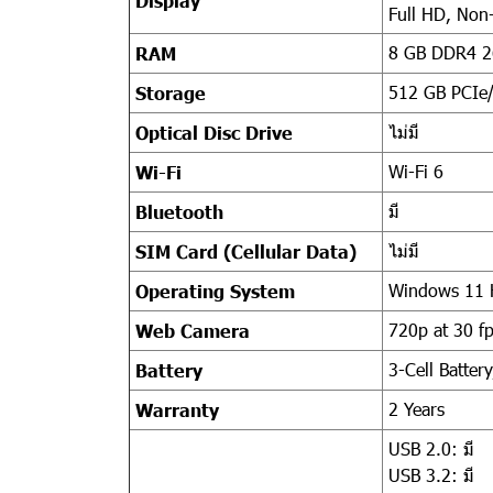
Display
Full HD, Non
8 GB DDR4 
RAM
512 GB PCIe
Storage
ไม่มี
Optical Disc Drive
Wi-Fi 6
Wi-Fi
มี
Bluetooth
ไม่มี
SIM Card (Cellular Data)
Windows 11
Operating System
720p at 30 f
Web Camera
3-Cell Batter
Battery
2 Years
Warranty
USB 2.0: มี
USB 3.2: มี