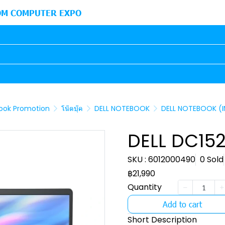
M COMPUTER EXPO
ook Promotion
โน๊ตบุ๊ค
DELL NOTEBOOK
DELL NOTEBOOK (I
DELL DC152
SKU : 6012000490
0 Sold
฿21,990
Quantity
Add to cart
Short Description