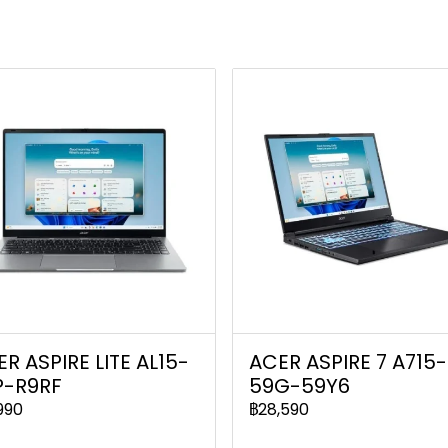
R ASPIRE LITE AL15-
ACER ASPIRE 7 A715-
P-R9RF
59G-59Y6
990
฿28,590