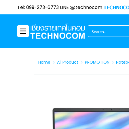
Tel: 099-273-6773 LINE :@technocom
TECHNOCO
Home
All Product
PROMOTION
Noteb