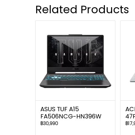
Related Products
ASUS TUF A15
ACE
FA506NCG-HN396W
47
฿30,990
฿17,