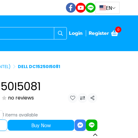
EN
0
Login
Register
NTEL)
DELL DC15250I5081
50I5081
no reviews
Share
1 items available
Buy Now