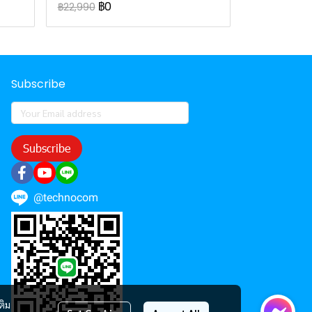
฿0
฿22,990
Subscribe
Subscribe
@technocom
ติม