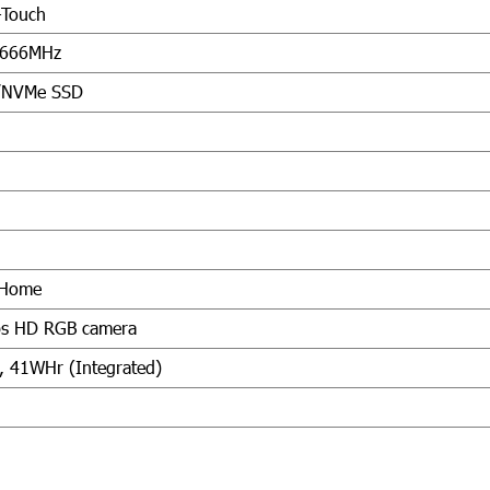
-Touch
2666MHz
/NVMe SSD
 Home
ps HD RGB camera
y, 41WHr (Integrated)