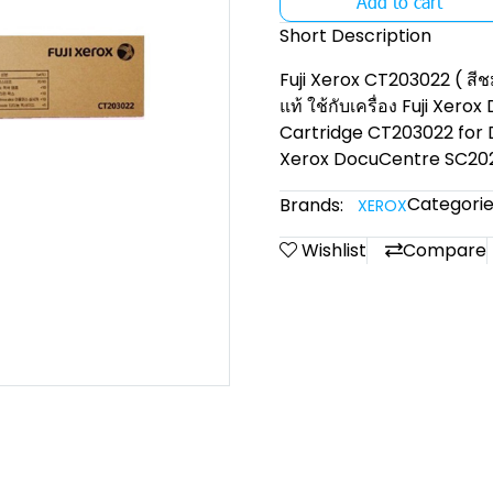
Add to cart
Short Description
Fuji Xerox CT203022 ( สีช
แท้ ใช้กับเครื่อง Fuji Xe
Cartridge CT203022 for 
Xerox DocuCentre SC20
Categorie
Brands:
XEROX
Wishlist
Compare