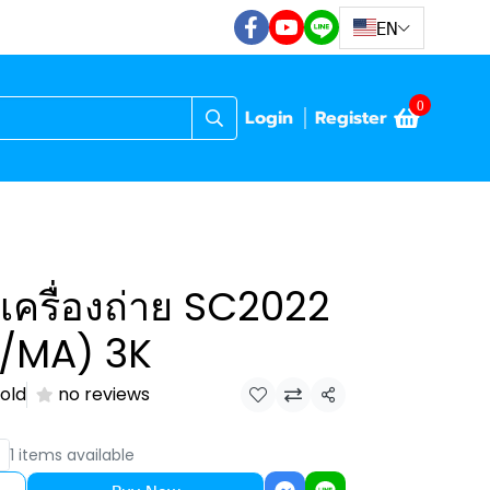
EN
0
Login
Register
เครื่องถ่าย SC2022
/MA) 3K
Sold
no reviews
Share
1 items available