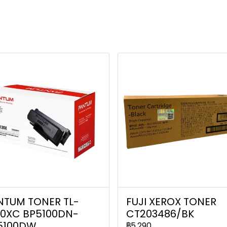
NTUM TONER TL-
FUJI XEROX TONER
20XC BP5100DN-
CT203486/BK
5100DW
฿5,290