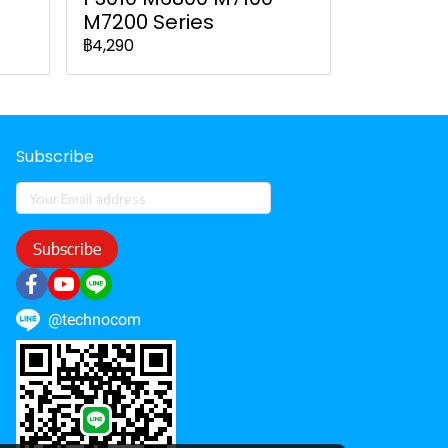
M7200 Series
฿4,290
Subscribe
Subscribe
@technocom