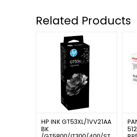
Related Products
HP INK GT53XL/1VV21AA
PA
BK
51
/GT5800/IT300/400/ST
BP