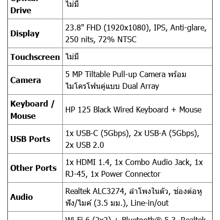
ไม่มี
Drive
23.8" FHD (1920x1080), IPS, Anti-glare,
Display
250 nits, 72% NTSC
ไม่มี
Touchscreen
5 MP Tiltable Pull-up Camera พร้อม
Camera
ไมโครโฟนคู่แบบ Dual Array
Keyboard /
HP 125 Black Wired Keyboard + Mouse
Mouse
1x USB-C (5Gbps), 2x USB-A (5Gbps),
USB Ports
2x USB 2.0
1x HDMI 1.4, 1x Combo Audio Jack, 1x
Other Ports
RJ-45, 1x Power Connector
Realtek ALC3274, ลำโพงในตัว, ช่องต่อหู
Audio
ฟัง/ไมค์ (3.5 มม.), Line-in/out
Wi-Fi 6 (2x2) + Bluetooth® 5.3, Realtek