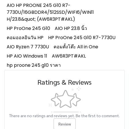
AIO HP PROONE 245 G10 R7-
7730U/16GBDDR4/512SSD/WIFI6/WIN11
H/23.8&quot; (AW6R3PT#AKL)
HP ProOne 245 G10
AIO HP 23.8 นิ้ว
คอมออลอินวัน HP
HP ProOne 245 G10 R7-7730U
AIO Ryzen 7 7730U
คอมตั้งโต๊ะ All in One
HP AIO Windows 11
AW6R3PT#AKL
hp proone 245 g10 ราคา
Ratings & Reviews
There are no ratings and reviews yet. Be the first to comment.
Review