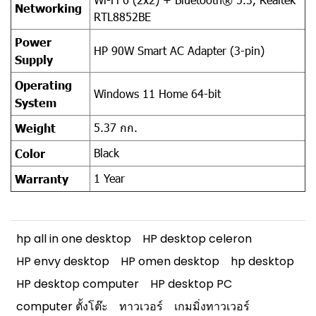
Networking
RTL8852BE
Power
HP 90W Smart AC Adapter (3-pin)
Supply
Operating
Windows 11 Home 64-bit
System
5.37 กก.
Weight
Black
Color
1 Year
Warranty
hp all in one desktop
HP desktop celeron
HP envy desktop
HP omen desktop
hp desktop
HP desktop computer
HP desktop PC
computer ตั้งโต๊ะ
ทาวเวอร์
เกมมิ่งทาวเวอร์