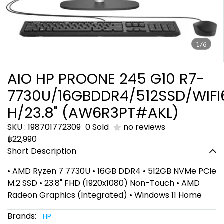
1/6
AIO HP PROONE 245 G10 R7-
7730U/16GBDDR4/512SSD/WIFI
H/23.8" (AW6R3PT#AKL)
SKU : 198701772309
0 Sold
no reviews
฿22,990
Short Description
• AMD Ryzen 7 7730U • 16GB DDR4 • 512GB NVMe PCIe
M.2 SSD • 23.8" FHD (1920x1080) Non-Touch • AMD
Radeon Graphics (Integrated) • Windows 11 Home
Brands:
HP