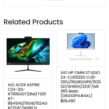
Related Products
AIO HP OMNI STUDIO
24-CU0022D CU5-
120U/16GBDDR5/512S
AIO ACER ASPIRE
SD/WIN11H/23.8”/MS
C24-2G-
365 Basic
R7816G0T23MI/T001
(D6GS3PA#AKL)
R7-
฿29,490
8845HS/16GB/1024G
B/23.8”/WIN11 H