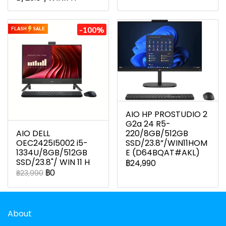
-100%
FLASH
SALE
AIO HP PROSTUDIO 2
G2a 24 R5-
AIO DELL
220/8GB/512GB
OEC2425I5002 i5-
SSD/23.8”/WIN11HOM
1334U/8GB/512GB
E (D64BQAT#AKL)
SSD/23.8"/ WIN 11 H
฿24,990
฿0
฿23,990
About