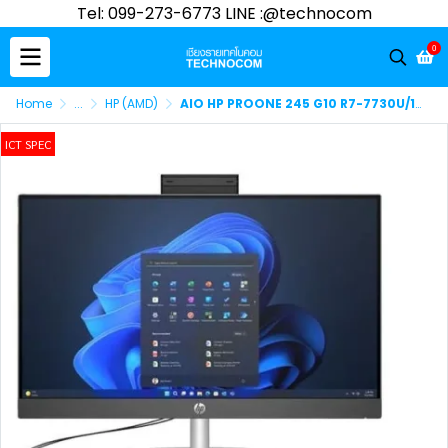
Tel: 099-273-6773 LINE :@technocom
0
Home
...
HP (AMD)
AIO HP PROONE 245 G10 R7-7730U/16GBDDR4/512SSD/WIFI6/WIN11 H/23.8" (AW6R3PT#AKL)
ICT SPEC