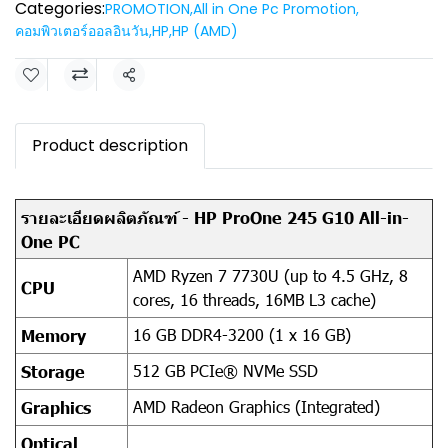
Categories:
PROMOTION
,
All in One Pc Promotion
,
คอมพิวเตอร์ออลอินวัน
,
HP
,
HP (AMD)
Share
Product description
รายละเอียดผลิตภัณฑ์ - HP ProOne 245 G10 All-in-
One PC
AMD Ryzen 7 7730U (up to 4.5 GHz, 8
CPU
cores, 16 threads, 16MB L3 cache)
16 GB DDR4-3200 (1 x 16 GB)
Memory
512 GB PCIe® NVMe SSD
Storage
AMD Radeon Graphics (Integrated)
Graphics
Optical