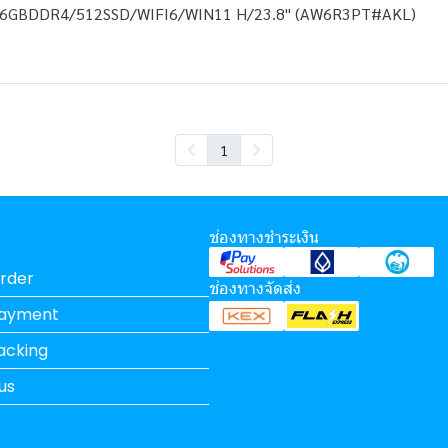
16GBDDR4/512SSD/WIFI6/WIN11 H/23.8" (AW6R3PT#AKL)
1
ช่องทางชำระเงิน
rder
ช่องทางจัดส่ง
Payment
acking
us