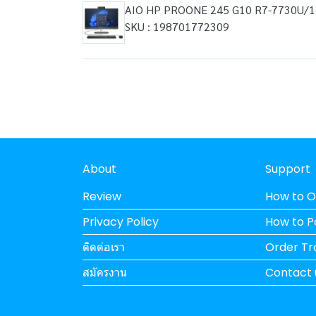
AIO HP PROONE 245 G10 R7-7730U/
SKU : 198701772309
About
Support
Review
How to O
Privacy Policy
How to 
ติดต่อเรา
Order Tr
สมัครงาน
Contact 