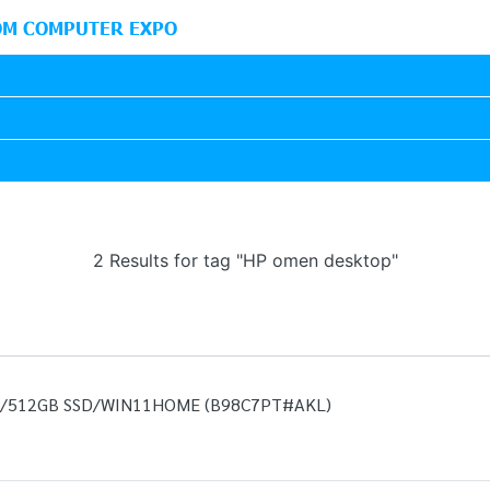
M COMPUTER EXPO
2 Results for tag "HP omen desktop"
B/512GB SSD/WIN11HOME (B98C7PT#AKL)