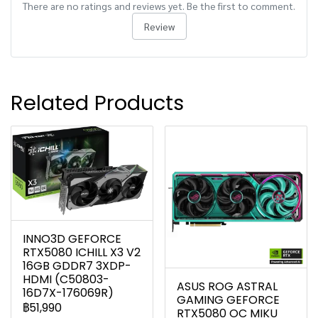
There are no ratings and reviews yet. Be the first to comment.
Review
Related Products
INNO3D GEFORCE
RTX5080 ICHILL X3 V2
16GB GDDR7 3XDP-
HDMI (C50803-
ASUS ROG ASTRAL
16D7X-176069R)
GAMING GEFORCE
฿51,990
RTX5080 OC MIKU