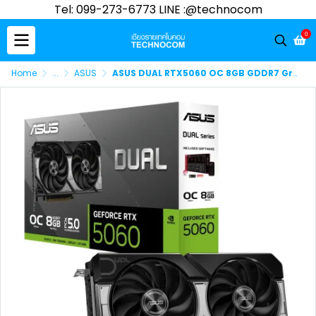
Tel: 099-273-6773 LINE :@technocom
0
Home
...
ASUS
ASUS DUAL RTX5060 OC 8GB GDDR7 Graphics Card