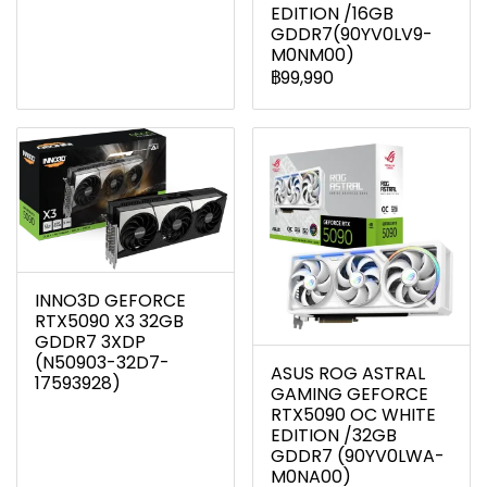
EDITION /16GB
GDDR7(90YV0LV9-
M0NM00)
฿99,990
INNO3D GEFORCE
RTX5090 X3 32GB
GDDR7 3XDP
(N50903-32D7-
ASUS ROG ASTRAL
17593928)
GAMING GEFORCE
RTX5090 OC WHITE
EDITION /32GB
GDDR7 (90YV0LWA-
M0NA00)