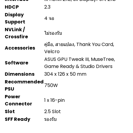
HDCP
2.3
Display
4 จอ
Support
NVLink /
ไม่รองรับ
Crossfire
คู่มือ, สายแปลง, Thank You Card,
Accessories
Velcro
ASUS GPU Tweak III, MuseTree,
Software
Game Ready & Studio Drivers
Dimensions
304 x 126 x 50 mm
Recommended
750W
PSU
Power
1 x 16-pin
Connector
Slot
2.5 Slot
SFF Ready
รองรับ