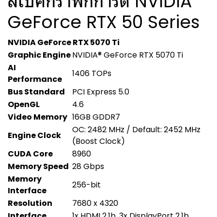
สเปคกราฟิกการ์ด NVIDIA
GeForce RTX 50 Series
NVIDIA GeForce RTX 5070 Ti
Graphic Engine
NVIDIA® GeForce RTX 5070 Ti
AI
1406 TOPs
Performance
Bus Standard
PCI Express 5.0
OpenGL
4.6
Video Memory
16GB GDDR7
OC: 2482 MHz / Default: 2452 MHz
Engine Clock
(Boost Clock)
CUDA Core
8960
Memory Speed
28 Gbps
Memory
256-bit
Interface
Resolution
7680 x 4320
Interface
1x HDMI 2.1b, 3x DisplayPort 2.1b