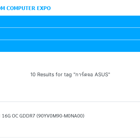
M COMPUTER EXPO
10 Results for tag "การ์ดจอ ASUS"
I 16G OC GDDR7 (90YV0M90-M0NA00)