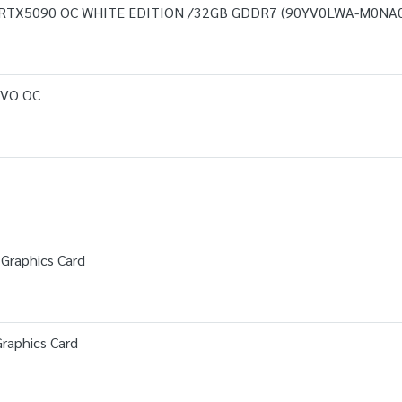
RTX5090 OC WHITE EDITION /32GB GDDR7 (90YV0LWA-M0NA
EVO OC
raphics Card
aphics Card