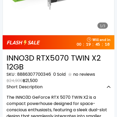
1/3
Will end in
FLASH
SALE
00
19
45
18
:
:
:
INNO3D RTX5070 TWIN X2
12GB
SKU : 8886307700346
0 Sold
no reviews
฿24,900
฿21,500
Short Description
The INNO3D GeForce RTX 5070 TWIN X2 is a
compact powerhouse designed for space-
conscious enthusiasts, featuring a sleek dual-slot
design that seamlessly integrates into smaller