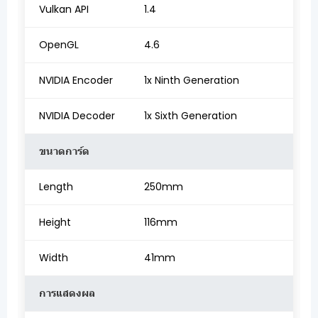
Vulkan API
1.4
OpenGL
4.6
NVIDIA Encoder
1x Ninth Generation
NVIDIA Decoder
1x Sixth Generation
ขนาดการ์ด
Length
250mm
Height
116mm
Width
41mm
การแสดงผล