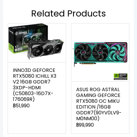
Related Products
INNO3D GEFORCE
RTX5080 ICHILL X3
V2 16GB GDDR7
3XDP-HDMI
ASUS ROG ASTRAL
(C50803-16D7X-
GAMING GEFORCE
176069R)
RTX5080 OC MIKU
฿51,990
EDITION /16GB
GDDR7(90YV0LV9-
M0NM00)
฿99,990