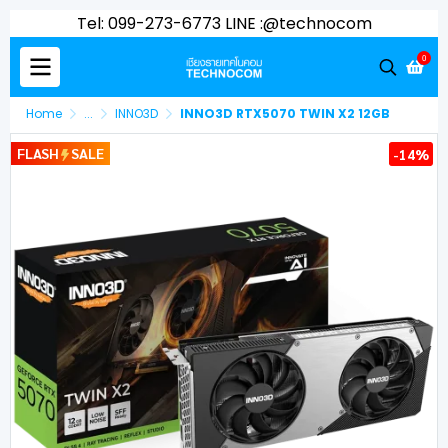
Tel: 099-273-6773 LINE :@technocom
0
Home
...
INNO3D
INNO3D RTX5070 TWIN X2 12GB
FLASH
SALE
-14%