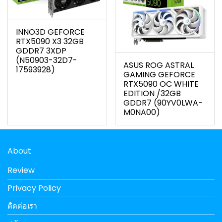
INNO3D GEFORCE
RTX5090 X3 32GB
GDDR7 3XDP
(N50903-32D7-
ASUS ROG ASTRAL
17593928)
GAMING GEFORCE
RTX5090 OC WHITE
EDITION /32GB
GDDR7 (90YV0LWA-
M0NA00)
About
Review
Privacy Policy
ติดต่อเรา