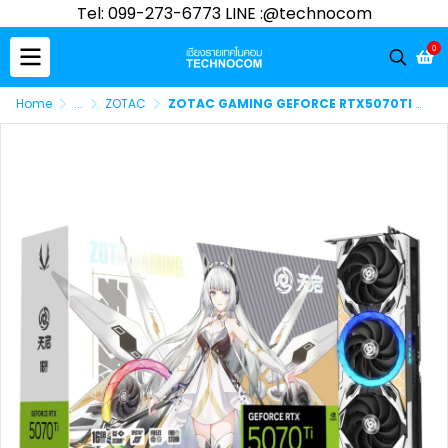
Tel: 099-273-6773 LINE :@technocom
0
Home
...
ZOTAC
ZOTAC GAMING GEFORCE RTX5070TI APOCALYPSE OC 16GB 256BIT GDDR7 (P288-2N774-100Z8)