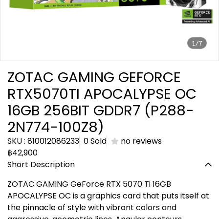
1/7
ZOTAC GAMING GEFORCE
RTX5070TI APOCALYPSE OC
16GB 256BIT GDDR7 (P288-
2N774-100Z8)
SKU : 810012086233
0 Sold
no reviews
฿42,900
Short Description
ZOTAC GAMING GeForce RTX 5070 Ti 16GB
APOCALYPSE OC is a graphics card that puts itself at
the pinnacle of style with vibrant colors and