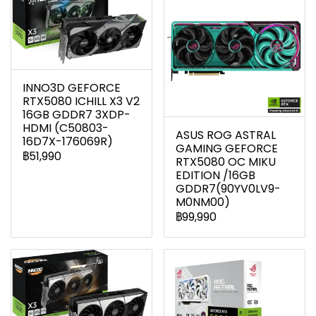
INNO3D GEFORCE
RTX5080 ICHILL X3 V2
16GB GDDR7 3XDP-
HDMI (C50803-
ASUS ROG ASTRAL
16D7X-176069R)
GAMING GEFORCE
฿51,990
RTX5080 OC MIKU
EDITION /16GB
GDDR7(90YV0LV9-
M0NM00)
฿99,990