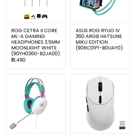
ROG CETRA II CORE
ASUS ROG RYUO IV
ML-A GAMING
360 ARGB HATSUNE
HEADPHONES 3.5MM
MIKU EDITION
MOONLIGHT WHITE
(90RC01P1-B0UAY0)
(90YH0360-B2JA00)
฿1,490