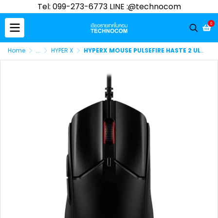
Tel: 099-273-6773 LINE :@technocom
0
Home
...
HYPER X
HYPERX MOUSE PULSEFIRE HASTE 2 ULTRA-LIGHTWEIGHT BLACK (6N0A7AA)