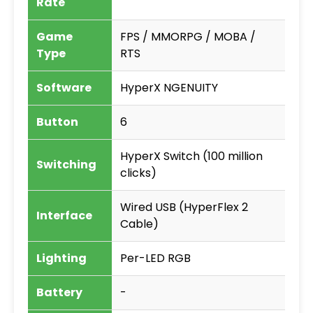
Rate
Game
FPS / MMORPG / MOBA /
Type
RTS
Software
HyperX NGENUITY
Button
6
HyperX Switch (100 million
Switching
clicks)
Wired USB (HyperFlex 2
Interface
Cable)
Lighting
Per-LED RGB
Battery
-