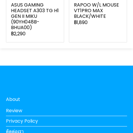
ASUS GAMING
RAPOO W/L MOUSE
HEADSET A303 TG H1
VT1PRO MAX
GEN II MIKU
BLACK/WHITE
(90YH048B-
฿1,890
BHUA00)
฿2,290
About
Review
Privacy Policy
ติดต่อเรา