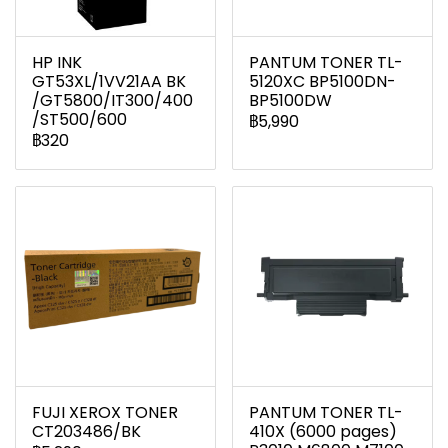
HP INK
PANTUM TONER TL-
GT53XL/1VV21AA BK
5120XC BP5100DN-
/GT5800/IT300/400
BP5100DW
/ST500/600
฿5,990
฿320
FUJI XEROX TONER
PANTUM TONER TL-
CT203486/BK
410X (6000 pages)