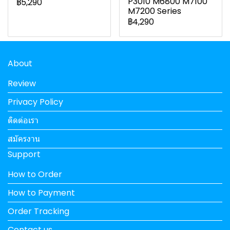
P3010 M6800 M7100
฿5,290
M7200 Series
฿4,290
About
Review
Privacy Policy
ติดต่อเรา
สมัครงาน
Support
How to Order
How to Payment
Order Tracking
Contact us