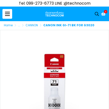
Tel: 099-273-6773 LINE :@technocom
0
Home
...
CANNON
CANON INK GI-71 BK FOR G3020