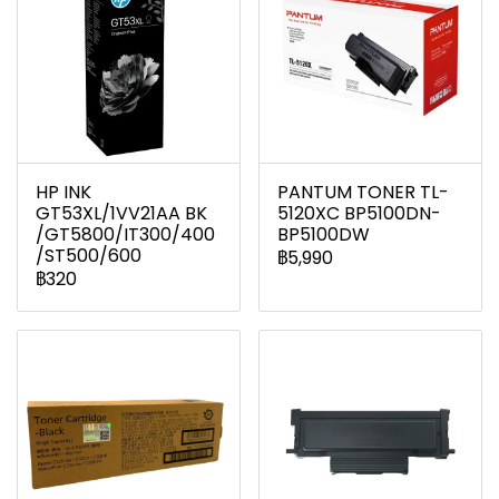
HP INK
PANTUM TONER TL-
GT53XL/1VV21AA BK
5120XC BP5100DN-
/GT5800/IT300/400
BP5100DW
/ST500/600
฿5,990
฿320