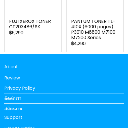
FUJI XEROX TONER
PANTUM TONER TL-
CT203486/BK
410X (6000 pages)
P3010 M6800 M7100
฿5,290
M7200 Series
฿4,290
About
Review
Privacy Policy
ติดต่อเรา
สมัครงาน
Support