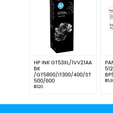
HP INK GT53XL/1VV21AA
PA
BK
51
/GT5800/IT300/400/ST
BP
500/600
฿5,
฿320