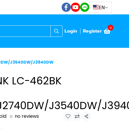
EN
0
Login
Register
40DW/J3540DW/J3940DW
NK LC-462BK
J2740DW/J3540DW/J39
old
no reviews
Share