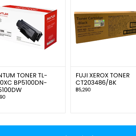
NTUM TONER TL-
FUJI XEROX TONER
20XC BP5100DN-
CT203486/BK
5100DW
฿5,290
990