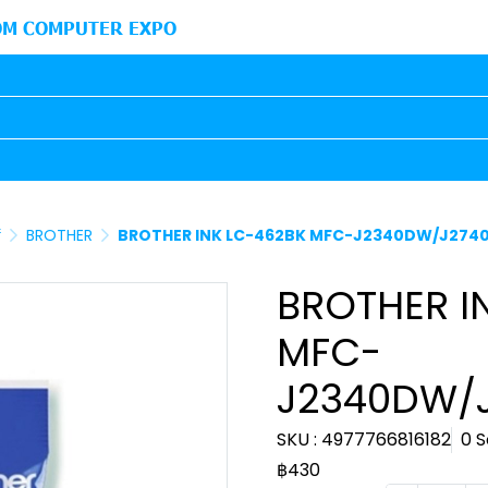
M COMPUTER EXPO
์
BROTHER
BROTHER INK LC-462BK MFC-J2340DW/J27
BROTHER I
MFC-
J2340DW/
SKU : 4977766816182
0 S
฿430