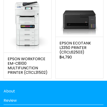
EPSON ECOTANK
L3350 PRINTER
(C11CL62503)
฿4,790
EPSON WORKFORCE
EM-C8100
MULTIFUNCTION
PRINTER (C11CL31502)
About
Review