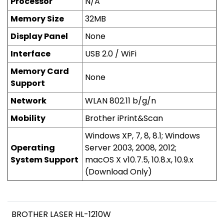
Processor
N/A
Memory Size
32MB
Display Panel
None
Interface
USB 2.0 / WiFi
Memory Card
None
Support
Network
WLAN 802.11 b/g/n
Mobility
Brother iPrint&Scan
Windows XP, 7, 8, 8.1; Windows
Operating
Server 2003, 2008, 2012;
System Support
macOS X v10.7.5, 10.8.x, 10.9.x
(Download Only)
BROTHER LASER HL-1210W