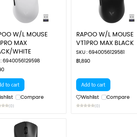
POO W/L MOUSE
RAPOO W/L MOUSE
1PRO MAX
VT1PRO MAX BLACK
ACK/WHITE
SKU : 6940056129581
 : 6940056129598
฿1,890
90
d to cart
Add to cart
shlist
Compare
Wishlist
Compare
(0)
(0)