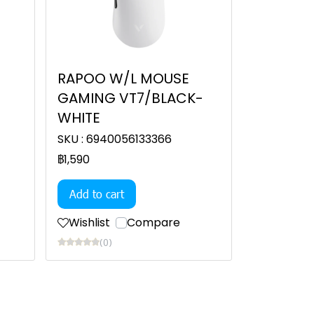
RAPOO W/L MOUSE
GAMING VT7/BLACK-
WHITE
SKU : 6940056133366
฿1,590
Add to cart
Wishlist
Compare
(0)