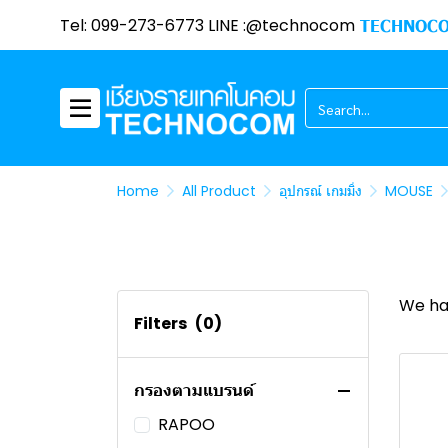
(AMD)
SERVER
APPLE MACBOOK
DELL
LEMEL PC
ASUS
HP
ASROCK
AMD
ACER NOTEBOOK
ACER (AMD)
LENOVO (INTEL)
HP (AMD)
Tel: 099-273-6773 LINE :@technocom
TECHNOCO
LENOVO NOTEBOOK
(INTEL)
เคส
ASUS
LENOVO PC
DELL
BROTHER
POWER COLOR
INTEL
LENOVO
LEMEL PC (AMD)
HP (INTEL)
ASUS (AMD)
(INTEL)
ACER NOTEBOOK (AMD)
โปรเจ็คเตอร์
HP
DELL PC
CANON
XFX
DELL
ZOTAC
LEMEL PC (INTEL)
LENOVO PC (AMD)
ASUS (INTEL)
DELL (AMD)
PORT HUB
LENOVO
ASUS PC
FUJIFILM
COLORFUL
DEEPCOOL
VIEWSONIC
LENOVO PC (INTEL)
DELL PC (AMD)
DELL (INTEL)
ชุดระบายความร้อน
MSI
APPLE
SAPPHIRE
Jonsbo
EPSON
ASUS
DELL PC (INTEL)
NVIDIA
Home
หมึกปริ้นเตอร์และโทนเนอร์
COOLER MASTER
HP PC
PALIT
DARKFLASH
พัดลมเคส
ASUS PC (AMD)
All Product
อุปกรณ์ เกมมิ่ง
MOUSE
MINI PC
ASROCK
ASUS
HYTE
ระบบระบายความร้อนด้วยน้ำ
PANTUM
ASUS PC (INTEL)
HP PC (AMD)
SOFTWARE
ZOTAC
GALAX
FUJIFILM
MSI
HP PC (INTEL)
เครื่องฟอกอากาศ
INTEL
XIGMATEK
PANTUM
INTEL
QPOS
We ha
Filters
(0)
PROJECTOR
INNO3D
THERMALTAKE
XEROX
Xiaomi
MOUSE / KEYBOARD
GIGABYTE
SAMA
EPSON
ECOLINK
AVERVISION
กรองตามแบรนด์
TABLET / SMARTPHONE
POWERCOLOR
MONTECH
CANNON
EPSON
ACER
RAPOO
Liquid Cooler
GALAX
CORSAIR
HP
Genius
HUAWEI