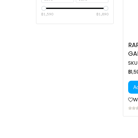
CORSAIR
ALIENWARE
ASUS
KLEVV
MOUSE
฿1,590
฿1,890
SAMSUNG
RAPOO
HIKSEMI
ACER
WD
DELL
RA
ASUS
GA
Keyboard
SKU
฿1,5
SMART WATCH
ACER
เครื่องสำรองไฟฟ้า UPS
ASUS
MSI
Ad
RAM
GARMIN
CYBERPOWER
ASUS
Wi
PRE ORDER
EATON
HIKSEMI แรม
SYNDOME
transcend
APC
ADATA แรม
HYPERX แรม