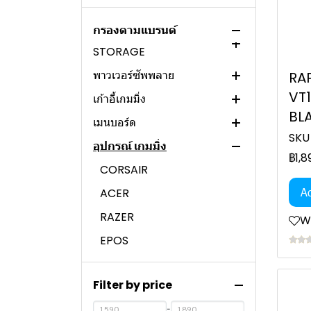
NETWORK
MSI
ANTEC
BROTHER
RAPOO
ASUS
กรองตามแบรนด์
SSD / HARDDISK /
ASUS
SGEAR
REDMI
CUDY
STORAGE
HYPERX
APPLE
TENDA
พาวเวอร์ซัพพลาย
T-FORCE
RA
ANITECH
HUAWEI
VT
เก้าอี้เกมมิ่ง
MSI
MONTECH
LENOVO
HIKVISION
BL
เมนบอร์ด
SPATIUM
SILVERSTONE
ASUS
HP
ReYee
SKU
อุปกรณ์ เกมมิ่ง
APACER
SUPER FLOWER
THERMALTAKE
ASROCK
DELL
RUIJIE
฿1,8
ACER
CORSAIR
COOLER MASTER
ASUS
CORSAIR
NUBWO
MERCUSYS
Ad
KINGSTON
THERMALTAKE
NEWTRON เก้าอี้
GIGABYTE
ACER
LOGITECH
D-LINK
VIPER
COOLER MASTER
MSI
RAZER
Wi
OKER
CISCO
SYNOLOGY
XIGMATEK
ฺBIOSTAR
EPOS
ASUS
TP-LINK
SEAGATE
ASUS
HYPER X
SWITCHES
Filter by price
ASUS
ANTEC
ASUS
Engenius
ARUBA
-