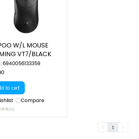
POO W/L MOUSE
MING VT7/BLACK
 : 6940056133359
90
d to cart
shlist
Compare
(0)
1