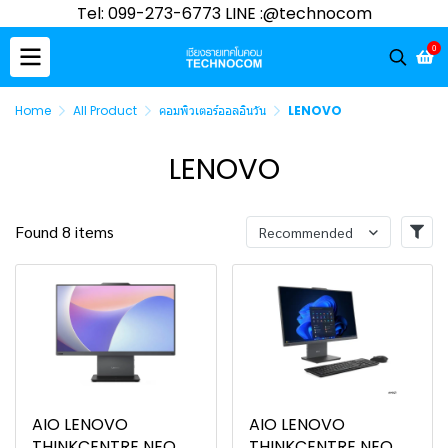
Tel: 099-273-6773 LINE :@technocom
0
Home
All Product
คอมพิวเตอร์ออลอินวัน
LENOVO
LENOVO
Found 8 items
Recommended
AIO LENOVO
AIO LENOVO
THINKCENTRE NEO
THINKCENTRE NEO