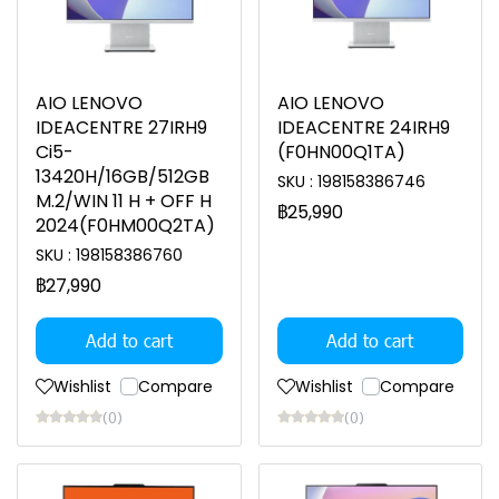
AIO LENOVO
AIO LENOVO
IDEACENTRE 27IRH9
IDEACENTRE 24IRH9
Ci5-
(F0HN00Q1TA)
13420H/16GB/512GB
SKU : 198158386746
M.2/WIN 11 H + OFF H
฿25,990
2024(F0HM00Q2TA)
SKU : 198158386760
฿27,990
Add to cart
Add to cart
Wishlist
Compare
Wishlist
Compare
(0)
(0)