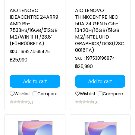
AIO LENOVO
AIO LENOVO
IDEACENTRE 24ARR9
THINKCENTRE NEO
AMD R5-
50A 24 GEN 5 Ci5-
7533HS/16GB/512GB
13420H/16GB/51GB
M.2/WIN 11 H /23.8"
M.2/INTEL UHD
(F0HR00BFTA)
GRAPHICS/DOS(12SC
0018TA)
SKU : 199274165475
SKU : 197530196874
฿25,990
฿25,990
Add to cart
Add to cart
Wishlist
Compare
Wishlist
Compare
(0)
(0)