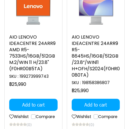
AIO LENOVO
AIO LENOVO
IDEACENTRE 24ARR9
IDEACENTRE 24ARR9
AMD R5-
R5-
7533HS/16GB/512GB
8645HS/16GB/512GB
M.2/WIN 11 H/23.8"
/23.8”/WIN11
(F0HR00B5TA)
H+OFH/S2024(F0HR0
080TA)
SKU : 199273999743
SKU : 198158386807
฿25,990
฿25,990
Add to cart
Add to cart
Wishlist
Compare
Wishlist
Compare
(0)
(0)