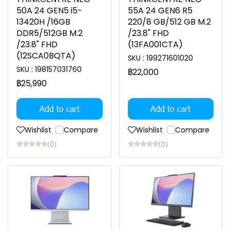
50A 24 GEN5 i5-
55A 24 GEN6 R5
13420H /16GB
220/8 GB/512 GB M.2
DDR5/512GB M.2
/23.8" FHD
/23.8" FHD
(13FA001CTA)
(12SCA0BQTA)
SKU : 199271601020
SKU : 198157031760
฿22,000
฿25,990
Add to cart
Add to cart
Wishlist
Compare
Wishlist
Compare
(0)
(0)