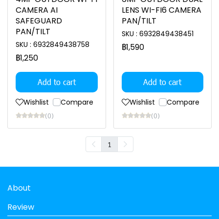
CAMERA AI
LENS WI-FI6 CAMERA
SAFEGUARD
PAN/TILT
PAN/TILT
SKU : 6932849438451
SKU : 6932849438758
฿1,590
฿1,250
Add to cart
Add to cart
Wishlist
Compare
Wishlist
Compare
(0)
(0)
1
About
Review