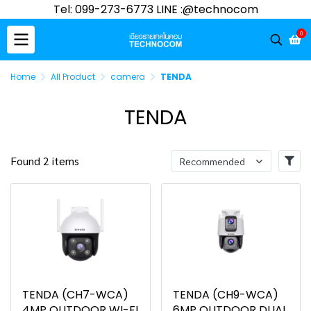
Tel: 099-273-6773 LINE :@technocom
0
Home
All Product
camera
TENDA
TENDA
Found 2 items
Recommended
TENDA (CH7-WCA)
TENDA (CH9-WCA)
4MP OUTDOOR WI-FI
6MP OUTDOOR DUAL