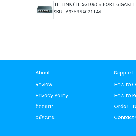
TP-LINK (TL-SG105) 5-PORT GIGABI
SKU : 6935364021146
About
Support
Review
How to O
Privacy Policy
How to 
ติดต่อเรา
Order Tr
สมัครงาน
Contact 