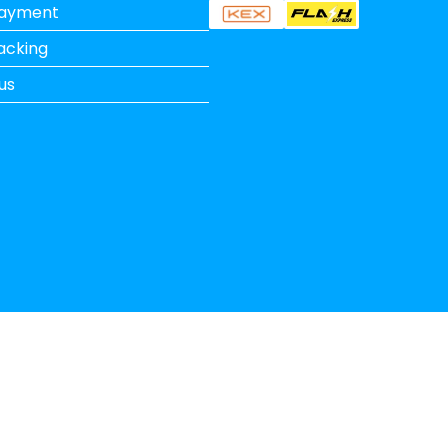
Payment
acking
us