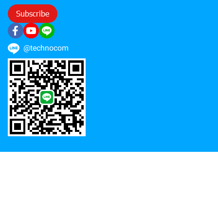
Subscribe
@technocom