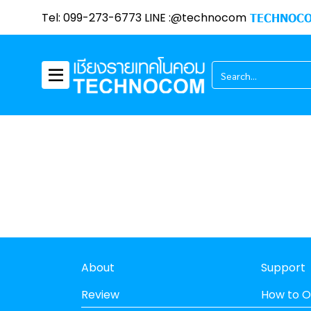
Tel: 099-273-6773 LINE :@technocom
TECHNOCO
About
Support
Review
How to O