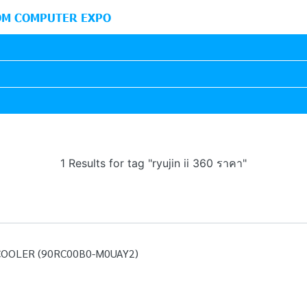
M COMPUTER EXPO
1 Results for tag "ryujin ii 360 ราคา"
 COOLER (90RC00B0-M0UAY2)