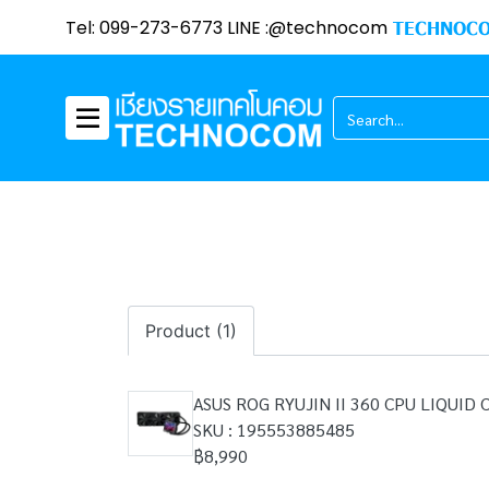
Tel: 099-273-6773 LINE :@technocom
TECHNOCO
Product (1)
ASUS ROG RYUJIN II 360 CPU LIQUID
SKU : 195553885485
฿8,990