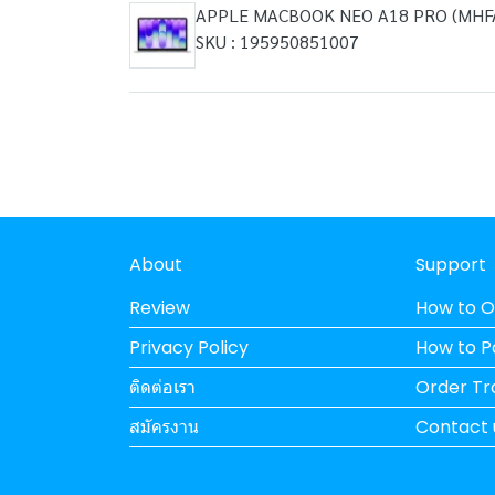
APPLE MACBOOK NEO A18 PRO (MHFA
SKU : 195950851007
About
Support
Review
How to O
Privacy Policy
How to 
ติดต่อเรา
Order Tr
สมัครงาน
Contact 