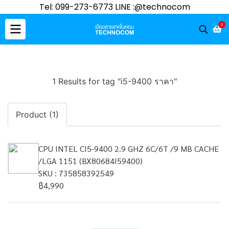
Tel: 099-273-6773 LINE :@technocom
0
1 Results for tag "i5-9400 ราคา"
Product (1)
CPU INTEL CI5-9400 2.9 GHZ 6C/6T /9 MB CACHE
/LGA 1151 (BX80684I59400)
SKU : 735858392549
฿4,990