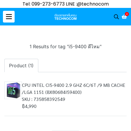
Tel: 099-273-6773 LINE :@technocom
0
1 Results for tag "i5-9400 ดีไหม"
Product (1)
CPU INTEL CI5-9400 2.9 GHZ 6C/6T /9 MB CACHE
/LGA 1151 (BX80684I59400)
SKU : 735858392549
฿4,990