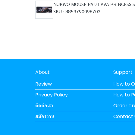
NUBWO MOUSE PAD LAVA PRINCESS SI
SKU : 8859790098702
About
Support
Review
How to O
Privacy Policy
How to 
ติดต่อเรา
Order Tr
สมัครงาน
Contact 