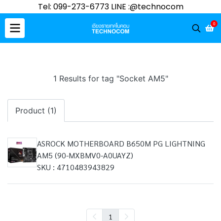
Tel: 099-273-6773 LINE :@technocom
0
1 Results for tag "Socket AM5"
Product (1)
ASROCK MOTHERBOARD B650M PG LIGHTNING
AM5 (90-MXBMV0-A0UAYZ)
SKU : 4710483943829
1