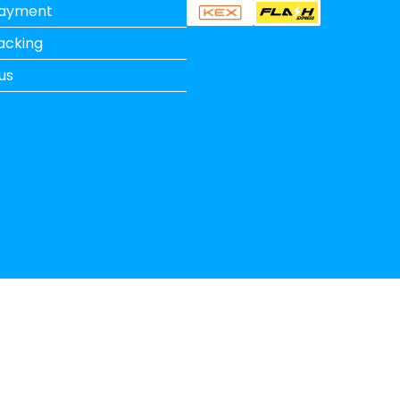
Payment
acking
us