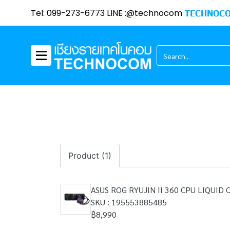
Tel: 099-273-6773 LINE :@technocom
TECHNOCO
Product (1)
ASUS ROG RYUJIN II 360 CPU LIQUID
SKU : 195553885485
฿8,990