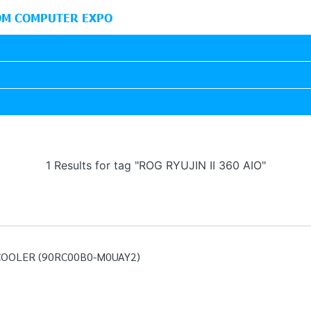
M COMPUTER EXPO
1 Results for tag "ROG RYUJIN II 360 AIO"
 COOLER (90RC00B0-M0UAY2)