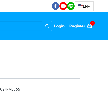
EN
0
Login
Register
2024/MS365