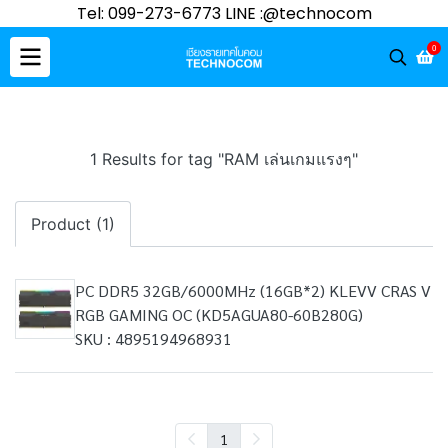
Tel: 099-273-6773 LINE :@technocom
0
1 Results for tag "RAM เล่นเกมแรงๆ"
Product (1)
PC DDR5 32GB/6000MHz (16GB*2) KLEVV CRAS V
RGB GAMING OC (KD5AGUA80-60B280G)
SKU : 4895194968931
1