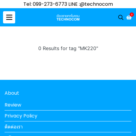
Tel: 099-273-6773 LINE :@technocom
0
0 Results for tag "MK220"
About
Review
Privacy Policy
ติดต่อเรา