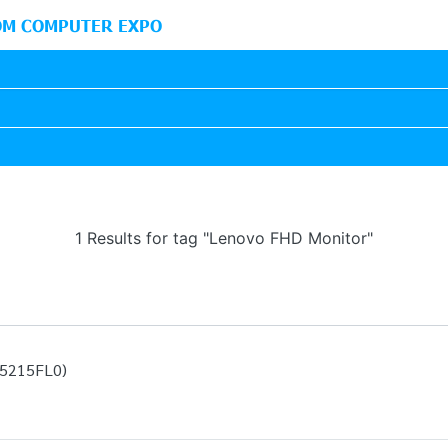
M COMPUTER EXPO
1 Results for tag "Lenovo FHD Monitor"
25215FL0)