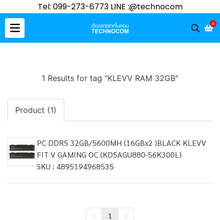
Tel: 099-273-6773 LINE :@technocom
0
1 Results for tag "KLEVV RAM 32GB"
Product (1)
PC DDR5 32GB/5600MH (16GBx2 )BLACK KLEVV
FIT V GAMING OC (KD5AGU880-56K300L)
SKU : 4895194968535
1