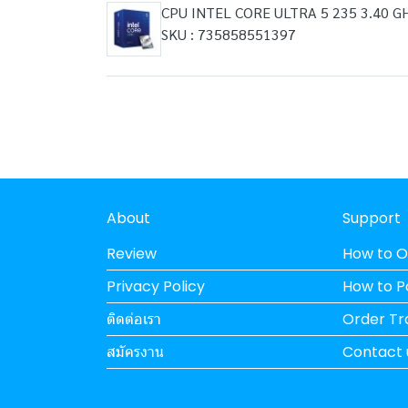
CPU INTEL CORE ULTRA 5 235 3.40 
SKU : 735858551397
About
Support
Review
How to O
Privacy Policy
How to 
ติดต่อเรา
Order Tr
สมัครงาน
Contact 