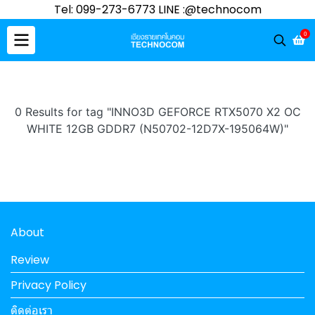
Tel: 099-273-6773 LINE :@technocom
0
0 Results for tag "INNO3D GEFORCE RTX5070 X2 OC
WHITE 12GB GDDR7 (N50702-12D7X-195064W)"
About
Review
Privacy Policy
ติดต่อเรา