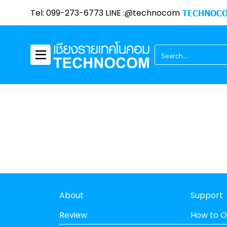
Tel: 099-273-6773 LINE :@technocom
TECHNOCO
About
Support
Review
How to O