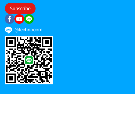
Subscribe
@technocom