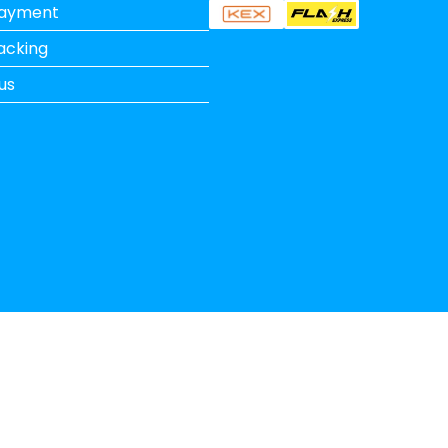
Payment
acking
us