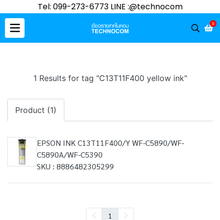
Tel: 099-273-6773 LINE :@technocom
0
1 Results for tag "C13T11F400 yellow ink"
Product (1)
EPSON INK C13T11F400/Y WF-C5890/WF-
C5890A/WF-C5390
SKU : 8886482305299
1