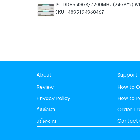
PC DDR5 48GB/7200MHz (24GB*2) W
SKU : 4895194968467
About
Support
Review
How to O
Privacy Policy
How to 
ติดต่อเรา
Order Tr
สมัครงาน
Contact 