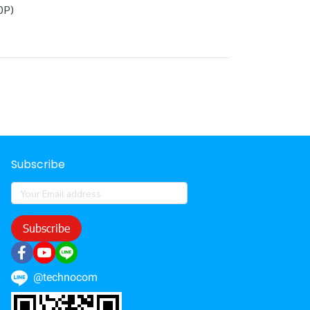
0P)
Subscribe
Subscribe
@technocom