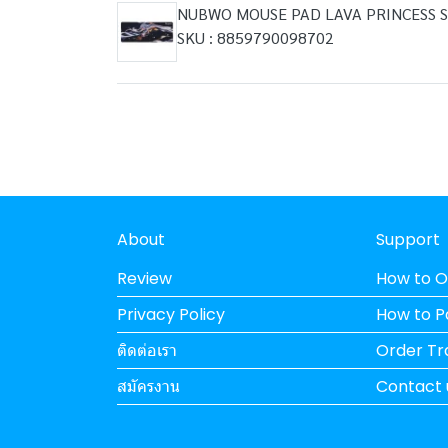
NUBWO MOUSE PAD LAVA PRINCESS SI
SKU : 8859790098702
About
Support
Review
How to O
Privacy Policy
How to 
ติดต่อเรา
Order Tr
สมัครงาน
Contact 