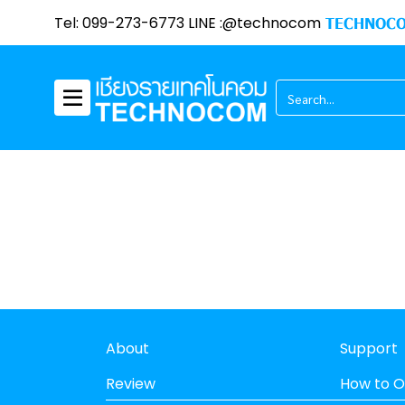
Tel: 099-273-6773 LINE :@technocom
TECHNOCO
About
Support
Review
How to O