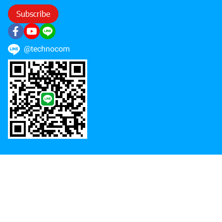
Subscribe
@technocom