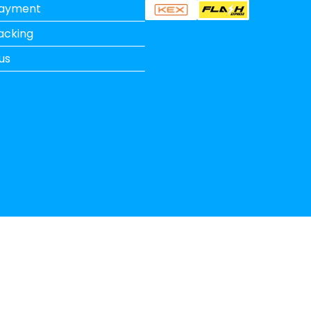
Payment
acking
us