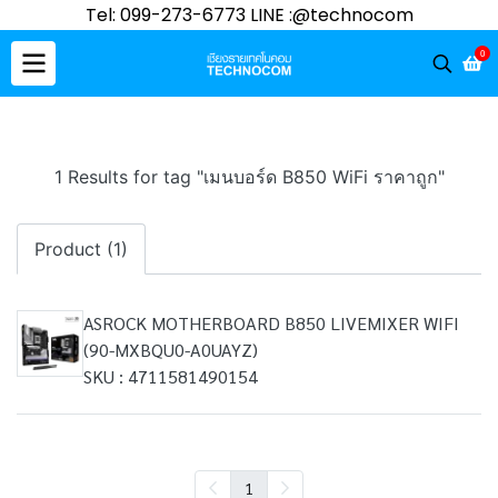
Tel: 099-273-6773 LINE :@technocom
0
1 Results for tag "เมนบอร์ด B850 WiFi ราคาถูก"
Product (1)
ASROCK MOTHERBOARD B850 LIVEMIXER WIFI
(90-MXBQU0-A0UAYZ)
SKU : 4711581490154
1