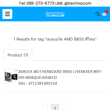
Tel: 099-273-6773 LINE :@technocom
0
1 Results for tag "เมนบอร์ด AMD B850 ดีไหม"
Product (1)
ASROCK MOTHERBOARD B850 LIVEMIXER WIFI
(90-MXBQU0-A0UAYZ)
SKU : 4711581490154
1