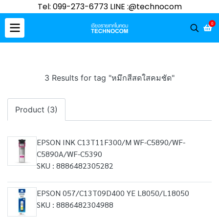
Tel: 099-273-6773 LINE :@technocom
0
3 Results for tag "หมึกสีสดใสคมชัด"
Product (3)
EPSON INK C13T11F300/M WF-C5890/WF-
C5890A/WF-C5390
SKU : 8886482305282
EPSON 057/C13T09D400 YE L8050/L18050
SKU : 8886482304988