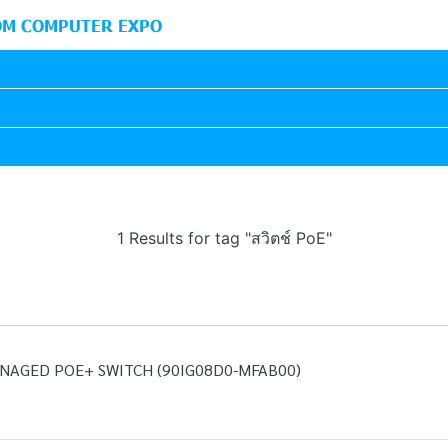
M COMPUTER EXPO
1 Results for tag "สวิตช์ PoE"
ANAGED POE+ SWITCH (90IG08D0-MFAB00)