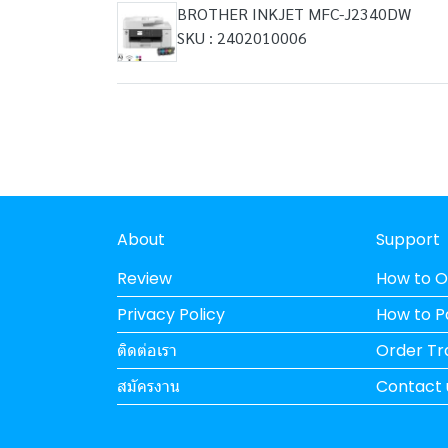
BROTHER INKJET MFC-J2340DW
SKU : 2402010006
About
Support
Review
How to O
Privacy Policy
How to 
ติดต่อเรา
Order Tr
สมัครงาน
Contact 