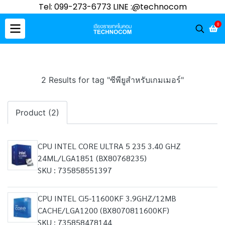
Tel: 099-273-6773 LINE :@technocom
0
2 Results for tag "ซีพียูสำหรับเกมเมอร์"
Product (2)
CPU INTEL CORE ULTRA 5 235 3.40 GHZ
24ML/LGA1851 (BX80768235)
SKU : 735858551397
CPU INTEL Ci5-11600KF 3.9GHZ/12MB
CACHE/LGA1200 (BX8070811600KF)
SKU : 735858478144